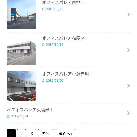
オフィスパレア鳥栖Ⅱ
2019/01/22
オフィスパレア粕屋Ⅳ
2018/10/16
オフィスパレア小倉赤坂Ⅰ
2018/08/20
オフィスパレア久留米Ⅰ
2018/06/14
1
2
3
次へ ›
最後へ »