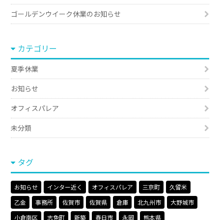
ゴールデンウイーク休業のお知らせ
カテゴリー
夏季休業
お知らせ
オフィスパレア
未分類
タグ
お知らせ
インター近く
オフィスパレア
三京町
久留米
乙金
事務所
佐賀市
佐賀県
倉庫
北九州市
大野城市
小倉南区
志免町
新築
春日市
永岡
熊本県