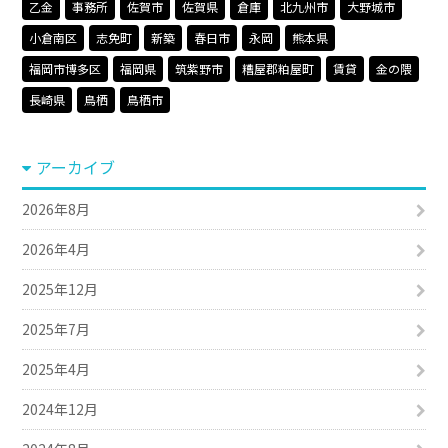
乙金
事務所
佐賀市
佐賀県
倉庫
北九州市
大野城市
小倉南区
志免町
新築
春日市
永岡
熊本県
福岡市博多区
福岡県
筑紫野市
糟屋郡粕屋町
賃貸
金の隈
長崎県
鳥栖
鳥栖市
アーカイブ
2026年8月
2026年4月
2025年12月
2025年7月
2025年4月
2024年12月