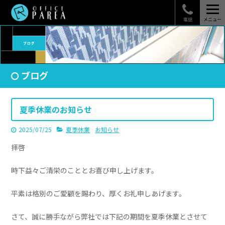
電話
メニュー
ブログ
夏季休業のお知らせ
2025/07/25
夏季休業
お知らせ
拝啓
時下益々ご清栄のこととお喜び申し上げます。
平素は格別のご愛顧を賜わり、厚くお礼申しあげます。
さて、誠に勝手ながら弊社では下記の期間を夏季休業とさせて