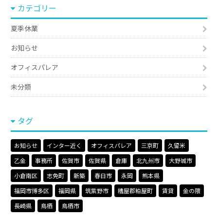
カテゴリー
夏季休業
お知らせ
オフィスパレア
未分類
タグ
お知らせ
インター近く
オフィスパレア
三京町
久留米
乙金
事務所
佐賀市
佐賀県
倉庫
北九州市
大野城市
小倉南区
志免町
新築
春日市
永岡
熊本県
福岡市博多区
福岡県
筑紫野市
糟屋郡粕屋町
賃貸
金の隈
長崎県
鳥栖
鳥栖市